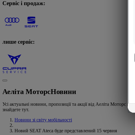
Сервіс і продаж:
лише сервіс:
Аеліта Моторс
Новини
Усі актуальні новини, пропозиції та акції від Аеліта Моторс ви
знайдете тут.
Новини зі світу мобільності
Новий SEAT Ateca буде представлений 15 червня