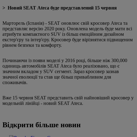
> Новий SEAT Ateca буде представлений 15 червня
Марторель (Іспанія) - SEAT оновлює свій кросовер Ateca та
представляє версію 2020 року. Оновлена модель буде мати всі
атрибути компактного SUV із більш емоційним дизайном
екстер'єру та інтер'єру. Кросовер буде вірізнятися підвищеним
рівнем безпеки та комфорту.
Починаючи із появи моделі у 2016 році, більше ніж 300,000
одиниць автомобілів SEAT Ateca було реалізовано, що є
значним вкладом у SUV сегмент. Зараз кросовер зазнав
значної еволюції та став ще більш привабливим для
споживачів.
Вже 15 червня SEAT представить свій найновіший кросовер у
модельній лінійці - новий SEAT Ateca.
Відкрити більше новин