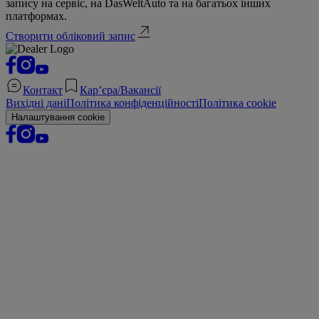
запису на сервіс, на DasWeltAuto та на багатьох інших
платформах.
Створити обліковий запис
Контакт
Кар’єра/Вакансії
Вихідні дані
Політика конфіденційності
Політика cookie
Налаштування cookie