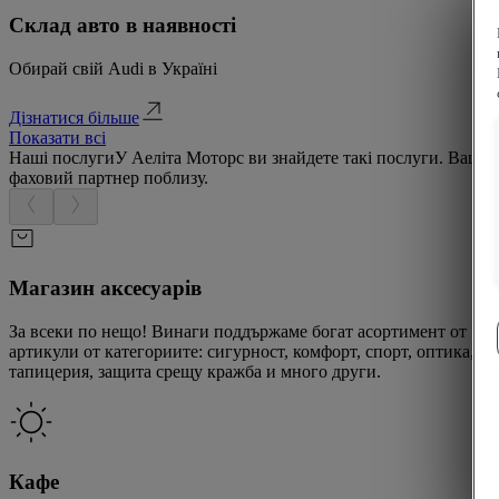
Склад авто в наявності
Обирай свій Audi в Україні
Дізнатися більше
Показати всі
Наші послуги
У Аеліта Моторс ви знайдете такі послуги. Ваш
фаховий партнер поблизу.
Магазин аксесуарів
За всеки по нещо! Винаги поддържаме богат асортимент от
артикули от категориите: сигурност, комфорт, спорт, оптика,
тапицерия, защита срещу кражба и много други.
Кафе