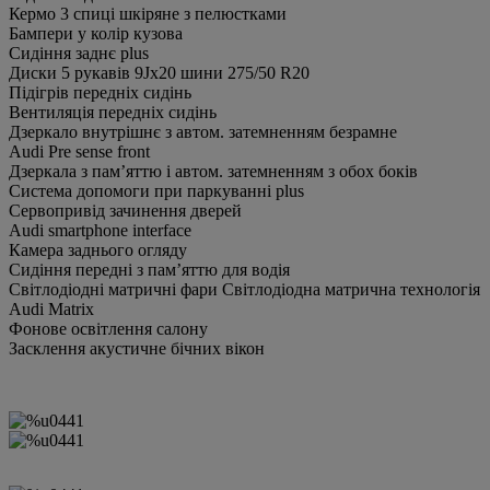
Кермо 3 спиці шкіряне з пелюстками
Бампери у колір кузова
Сидіння заднє plus
Диски 5 рукавів 9Jx20 шини 275/50 R20
Підігрів передніх сидінь
Вентиляція передніх сидінь
Дзеркало внутрішнє з автом. затемненням безрамне
Audi Pre sense front
Дзеркала з пам’яттю і автом. затемненням з обох боків
Система допомоги при паркуванні plus
Сервопривід зачинення дверей
Audi smartphone interface
Камера заднього огляду
Сидіння передні з пам’яттю для водія
Світлодіодні матричні фари Світлодіодна матрична технологія
Audi Matrix
Фонове освітлення салону
Засклення акустичне бічних вікон