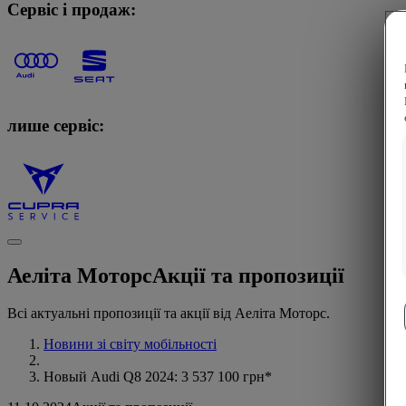
Сервіс і продаж:
лише сервіс:
Аеліта Моторс
Акції та пропозиції
Всі актуальні пропозиції та акції від Аеліта Моторс.
Новини зі світу мобільності
Новый Audi Q8 2024: 3 537 100 грн*